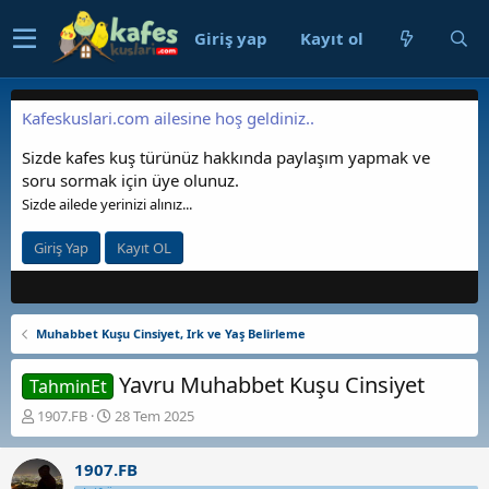
Giriş yap
Kayıt ol
Kafeskuslari.com ailesine hoş geldiniz..
Sizde kafes kuş türünüz hakkında paylaşım yapmak ve
soru sormak için üye olunuz.
Sizde ailede yerinizi alınız...
Giriş Yap
Kayıt OL
Muhabbet Kuşu Cinsiyet, Irk ve Yaş Belirleme
Yavru Muhabbet Kuşu Cinsiyet
TahminEt
K
B
1907.FB
28 Tem 2025
o
a
n
ş
1907.FB
b
l