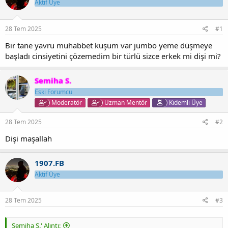
u
a
Aktif Üye
y
n
u
g
28 Tem 2025
#1
b
ı
a
ç
Bir tane yavru muhabbet kuşum var jumbo yeme düşmeye
ş
t
başladı cinsiyetini çözemedim bir türlü sizce erkek mi dişi mi?
l
a
a
r
t
i
Semiha S.
a
h
Eski Forumcu
n
i
Moderatör
Uzman Mentör
Kıdemli Üye
28 Tem 2025
#2
Dişi maşallah
1907.FB
Aktif Üye
28 Tem 2025
#3
Semiha S.' Alıntı: