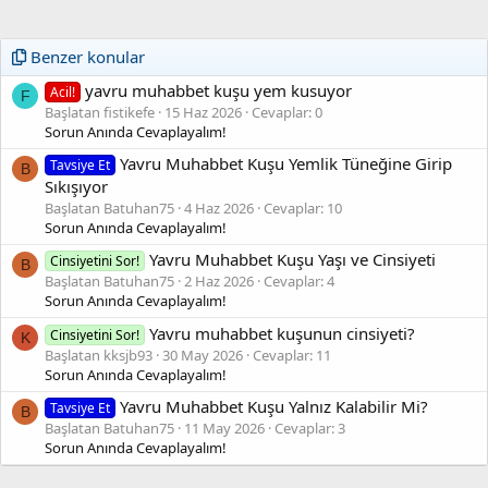
Benzer konular
yavru muhabbet kuşu yem kusuyor
Acil!
F
Başlatan fistikefe
15 Haz 2026
Cevaplar: 0
Sorun Anında Cevaplayalım!
Yavru Muhabbet Kuşu Yemlik Tüneğine Girip
Tavsiye Et
B
Sıkışıyor
Başlatan Batuhan75
4 Haz 2026
Cevaplar: 10
Sorun Anında Cevaplayalım!
Yavru Muhabbet Kuşu Yaşı ve Cinsiyeti
Cinsiyetini Sor!
B
Başlatan Batuhan75
2 Haz 2026
Cevaplar: 4
Sorun Anında Cevaplayalım!
Yavru muhabbet kuşunun cinsiyeti?
Cinsiyetini Sor!
K
Başlatan kksjb93
30 May 2026
Cevaplar: 11
Sorun Anında Cevaplayalım!
Yavru Muhabbet Kuşu Yalnız Kalabilir Mi?
Tavsiye Et
B
Başlatan Batuhan75
11 May 2026
Cevaplar: 3
Sorun Anında Cevaplayalım!