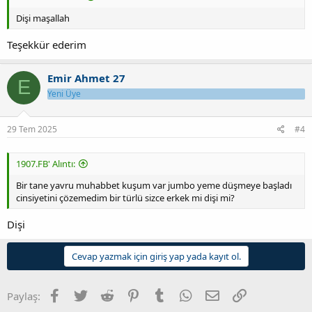
Dişi maşallah
Teşekkür ederim
Emir Ahmet 27
E
Yeni Üye
29 Tem 2025
#4
1907.FB' Alıntı:
Bir tane yavru muhabbet kuşum var jumbo yeme düşmeye başladı
cinsiyetini çözemedim bir türlü sizce erkek mi dişi mi?
Dişi
Cevap yazmak için giriş yap yada kayıt ol.
Facebook
Twitter
Reddit
Pinterest
Tumblr
WhatsApp
E-posta
Link
Paylaş: