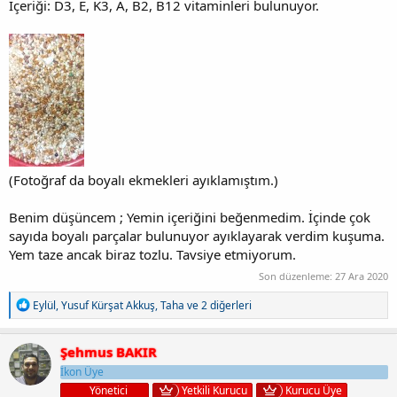
İçeriği: D3, E, K3, A, B2, B12 vitaminleri bulunuyor.
(Fotoğraf da boyalı ekmekleri ayıklamıştım.)
Benim düşüncem ; Yemin içeriğini beğenmedim. İçinde çok
sayıda boyalı parçalar bulunuyor ayıklayarak verdim kuşuma.
Yem taze ancak biraz tozlu. Tavsiye etmiyorum.
Son düzenleme:
27 Ara 2020
T
Eylül
,
Yusuf Kürşat Akkuş
,
Taha
ve 2 diğerleri
e
p
k
Şehmus BAKIR
i
İkon Üye
l
e
Yönetici
Yetkili Kurucu
Kurucu Üye