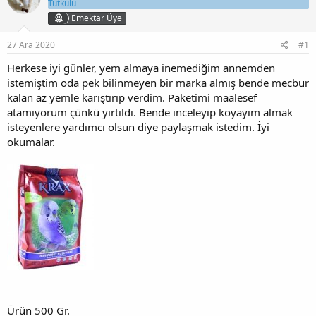
u
a
Tutkulu
y
n
Emektar Üye
u
g
b
ı
27 Ara 2020
#1
a
ç
ş
t
Herkese iyi günler, yem almaya inemediğim annemden
l
a
istemiştim oda pek bilinmeyen bir marka almış bende mecbur
a
r
kalan az yemle karıştırıp verdim. Paketimi maalesef
t
i
atamıyorum çünkü yırtıldı. Bende inceleyip koyayım almak
a
h
isteyenlere yardımcı olsun diye paylaşmak istedim. İyi
n
i
okumalar.
Ürün 500 Gr.