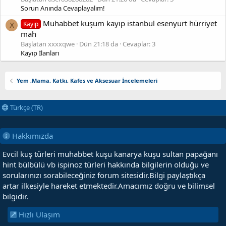
Sorun Anında Cevaplayalım!
Muhabbet kuşum kayıp istanbul esenyurt hürriyet
Kayıp
X
mah
Başlatan xxxxqwe
Dün 21:18 da
Cevaplar: 3
Kayıp İlanları
Yem ,Mama, Katkı, Kafes ve Aksesuar İncelemeleri
Türkçe (TR)
Hakkımızda
Evcil kuş türleri muhabbet kuşu kanarya kuşu sultan papağanı
hint bülbülü vb ispinoz türleri hakkında bilgilerin olduğu ve
sorularınızı sorabileceğiniz forum sitesidir.Bilgi paylaştıkça
artar ilkesiyle hareket etmektedir.Amacımız doğru ve bilimsel
bilgidir.
Hızlı Ulaşım