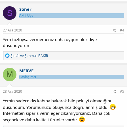
p
k
Soner
S
i
Aktif Üye
l
e
r
:
27 Ara 2020
#4
Yem tozluysa vermemeniz daha uygun olur diye
düsünüyorum
T
Şimâl
ve
Şehmus BAKIR
e
p
k
MERVE
M
i
Paylaşımcı
l
e
r
:
28 Ara 2020
#5
Yemin sadece dış kabına bakarak bile pek iyi olmadığını
düşündüm. Yorumunuzu okuyunca doğrulanmış oldu.
İnternetten sipariş verin eğer çıkamıyorsanız. Daha çok
seçenek ve daha kaliteli ürünler vardır.