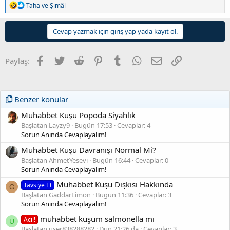
T
Taha
ve
Şimâl
e
p
k
Cevap yazmak için giriş yap yada kayıt ol.
i
l
e
Facebook
Twitter
Reddit
Pinterest
Tumblr
WhatsApp
E-posta
Link
Paylaş:
r
:
Benzer konular
Muhabbet Kuşu Popoda Siyahlık
Başlatan Layzy9
Bugün 17:53
Cevaplar: 4
Sorun Anında Cevaplayalım!
Muhabbet Kuşu Davranışı Normal Mi?
Başlatan AhmetYesevi
Bugün 16:44
Cevaplar: 0
Sorun Anında Cevaplayalım!
Muhabbet Kuşu Dışkısı Hakkında
Tavsiye Et
G
Başlatan GaddarLimon
Bugün 11:36
Cevaplar: 3
Sorun Anında Cevaplayalım!
muhabbet kuşum salmonella mı
Acil!
U
Başlatan user838288282
Dün 21:26 da
Cevaplar: 3