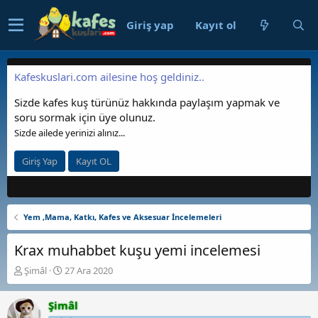
Giriş yap
Kayıt ol
Kafeskuslari.com ailesine hoş geldiniz..
Sizde kafes kuş türünüz hakkında paylaşım yapmak ve
soru sormak için üye olunuz.
Sizde ailede yerinizi alınız...
Giriş Yap
Kayıt OL
Yem ,Mama, Katkı, Kafes ve Aksesuar İncelemeleri
Krax muhabbet kuşu yemi incelemesi
K
B
Şimâl
27 Ara 2020
o
a
n
ş
Şimâl
b
l