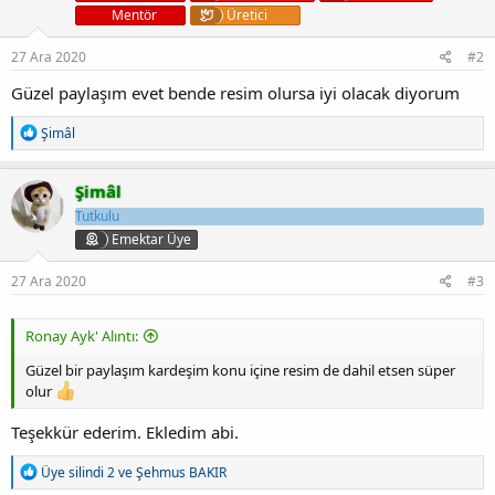
r
Mentör
Üretici
:
27 Ara 2020
#2
Güzel paylaşım evet bende resim olursa iyi olacak diyorum
T
Şimâl
e
p
k
Şimâl
i
Tutkulu
l
e
Emektar Üye
r
:
27 Ara 2020
#3
Ronay Ayk' Alıntı:
Güzel bir paylaşım kardeşim konu içine resim de dahil etsen süper
olur
Teşekkür ederim. Ekledim abi.
T
Üye silindi 2
ve
Şehmus BAKIR
e